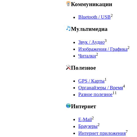
Коммуникации
2
Bluetooth / USB
Мультимедиа
3
Звук / Аудио
2
Изображения / Графика
2
Читалки
Полезное
1
GPS / Карты
4
Органайзеры / Время
11
Разное полезное
Интернет
2
E-Mail
2
Браузеры
7
Интернет приложения