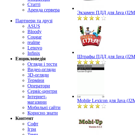
Статті
Аренда сервера
Экзамен ПДД для Java (J2M
Партнери та друзі
ASUS
Bloody
Cougar
realme
Lenovo
Infinix
Штрафы ПДД для Java (J2M
Енциклопедія
Огляди і тести
Видео-огляди
3D-огляди
Терміни
Оператори
Сервіс-центри
Інтернет-
Mobile Lexicon для Java (J2
магазини
Мобильні сайти
Корисно знати
Контент
Софт
Ігри
Теми