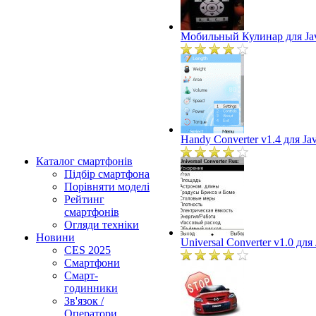
Мобильный Кулинар для Ja
Handy Converter v1.4 для Ja
Каталог смартфонів
Підбір смартфона
Порівняти моделі
Рейтинг
смартфонів
Огляди техніки
Новини
Universal Converter v1.0 для
CES 2025
Смартфони
Смарт-
годинники
Зв'язок /
Оператори