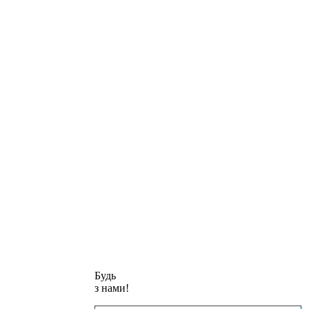
Будь
з нами!