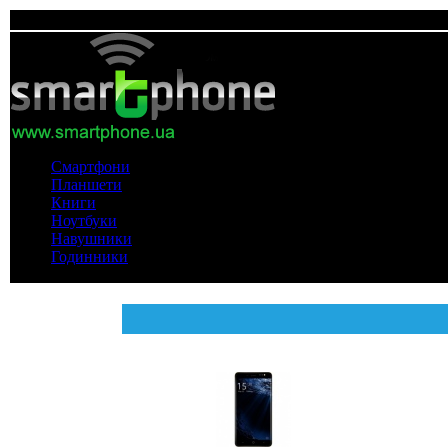
Смартфони
Планшети
Книги
Ноутбуки
Навушники
Годинники